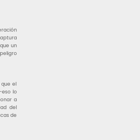
eración
captura
 que un
peligro
 que el
—eso lo
ionar a
dad del
icas de