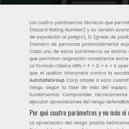
Los cuatro parámetros técnicos que permit
(Hazard Rating Number) y su versión avan
de exposición al peligro), D (grado de posib
(número de personas potencialmente expu
Cada uno de estos parámetros se estima c
que permiten asignación consistente entre a
La fórmula clásica HRN = F × D × A × E ope
que el auditor interpreta contra la escal
AutoSafeGroup
Corp añade a esta cuantifi
riesgo según la fase de vida del equip
fundamental. Comprender técnicamente 
ejecutar apreciaciones del riesgo defendibl
Por qué cuatro parámetros y no más ni
La apreciación del riesgo podría teóricam