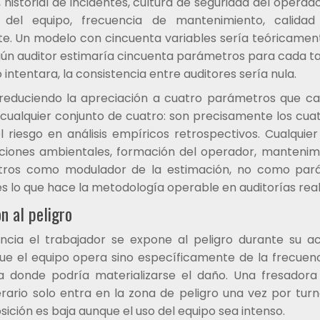
 historial de incidentes, cultura de seguridad del operado
 del equipo, frecuencia de mantenimiento, calidad
te. Un modelo con cincuenta variables sería teóricame
gún auditor estimaría cincuenta parámetros para cada t
o intentara, la consistencia entre auditores sería nula.
 reduciendo la apreciación a cuatro parámetros que c
 cualquier conjunto de cuatro: son precisamente los cua
 riesgo en análisis empíricos retrospectivos. Cualquier
iciones ambientales, formación del operador, manteni
etros como modulador de la estimación, no como par
 lo que hace la metodología operable en auditorías real
n al peligro
ncia el trabajador se expone al peligro durante su ac
que el equipo opera sino específicamente de la frecuen
 donde podría materializarse el daño. Una fresador
erario solo entra en la zona de peligro una vez por tur
ición es baja aunque el uso del equipo sea intenso.