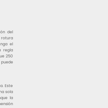
ión del
 rotura
nga el
a regla
que 250
 puede
a. Este
na sola
nque la
mensión