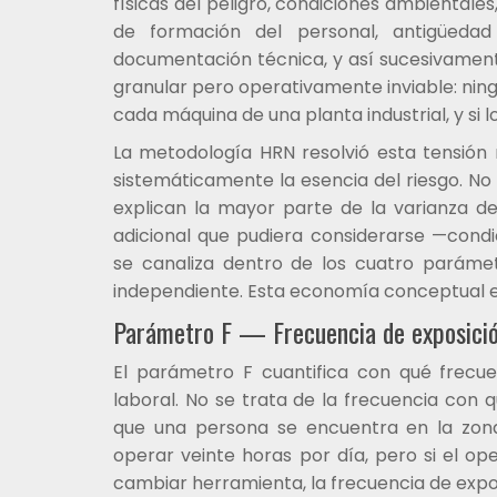
físicas del peligro, condiciones ambientales,
de formación del personal, antigüedad
documentación técnica, y así sucesivamen
granular pero operativamente inviable: nin
cada máquina de una planta industrial, y si l
La metodología HRN resolvió esta tensión
sistemáticamente la esencia del riesgo. No
explican la mayor parte de la varianza del
adicional que pudiera considerarse —cond
se canaliza dentro de los cuatro parám
independiente. Esta economía conceptual es
Parámetro F — Frecuencia de exposició
El parámetro F cuantifica con qué frecue
laboral. No se trata de la frecuencia con 
que una persona se encuentra en la zona
operar veinte horas por día, pero si el op
cambiar herramienta, la frecuencia de expos