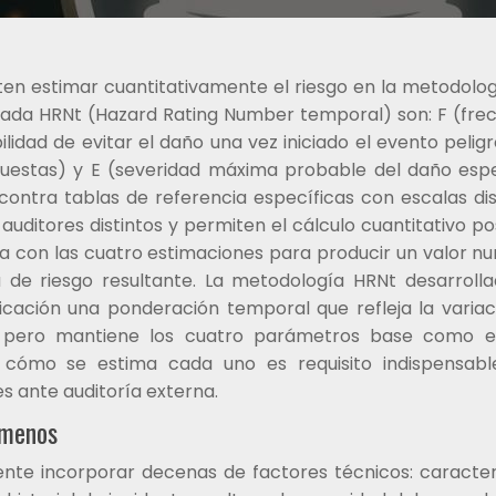
en estimar cuantitativamente el riesgo en la metodolo
zada HRNt (Hazard Rating Number temporal) son: F (fre
ilidad de evitar el daño una vez iniciado el evento peligr
estas) y E (severidad máxima probable del daño esp
ontra tablas de referencia específicas con escalas di
uditores distintos y permiten el cálculo cuantitativo pos
ra con las cuatro estimaciones para producir un valor n
a de riesgo resultante. La metodología HRNt desarroll
cación una ponderación temporal que refleja la variac
o, pero mantiene los cuatro parámetros base como e
cómo se estima cada uno es requisito indispensabl
es ante auditoría externa.
 menos
ente incorporar decenas de factores técnicos: caracter