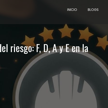
INICIO
BLOGS
l riesgo: F, D, A y E en la