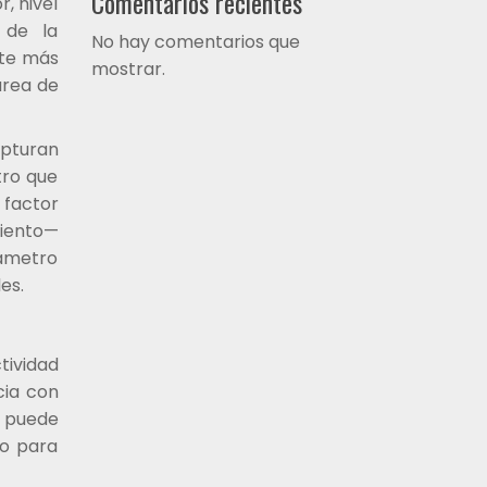
Comentarios recientes
r, nivel
 de la
No hay comentarios que
nte más
mostrar.
area de
apturan
tro que
 factor
miento—
ámetro
es.
tividad
cia con
a puede
no para