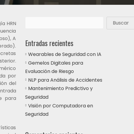
Buscar
gía HRN
cuencia
oso), A
Entradas recientes
erado).
scretas
Wearables de Seguridad con IA
terior.
Gemelos Digitales para
umérico
Evaluación de Riesgo
ada por
NLP para Análisis de Accidentes
ión del
Mantenimiento Predictivo y
ntrada
Seguridad
e para
Visión por Computadora en
Seguridad
ísticas