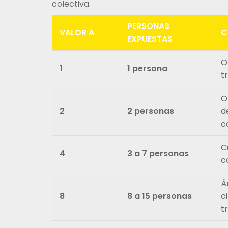
colectiva.
PERSONAS
VALOR A
C
EXPUESTAS
O
1
1 persona
t
O
2
2 personas
d
c
C
4
3 a 7 personas
c
Á
8
8 a 15 personas
c
t