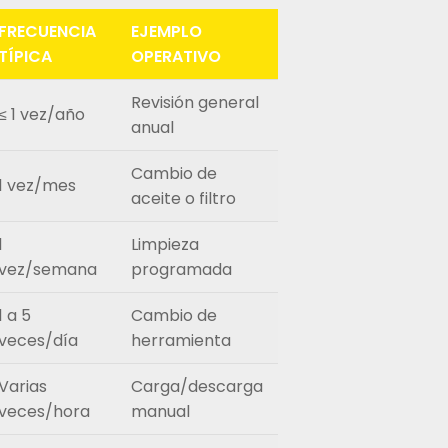
FRECUENCIA
EJEMPLO
TÍPICA
OPERATIVO
Revisión general
≤ 1 vez/año
anual
Cambio de
1 vez/mes
aceite o filtro
1
Limpieza
vez/semana
programada
1 a 5
Cambio de
veces/día
herramienta
Varias
Carga/descarga
veces/hora
manual