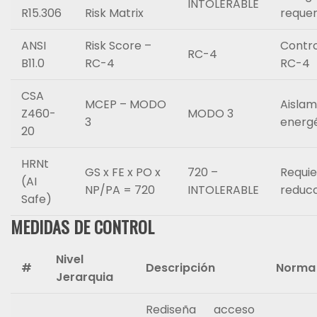
INTOLERABLE
R15.306
Risk Matrix
requer
ANSI
Risk Score –
Contro
RC-4
B11.0
RC-4
RC-4
CSA
MCEP – MODO
Aislam
Z460-
MODO 3
3
energ
20
HRNt
GS x FE x PO x
720 –
Requie
(AI
NP/PA = 720
INTOLERABLE
reduc
Safe)
MEDIDAS DE CONTROL
Nivel
#
Descripción
Norma
Jerarquia
Rediseña acceso