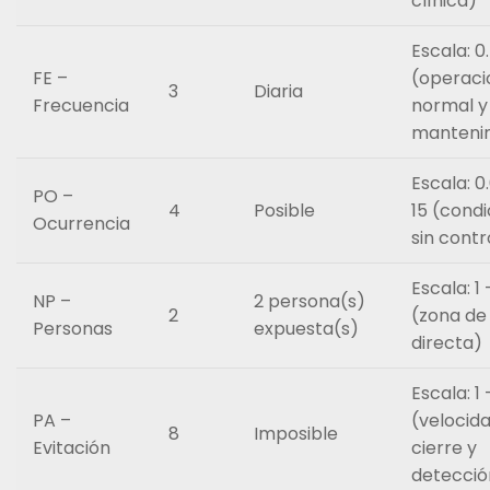
clínica)
Escala: 0
FE –
(operaci
3
Diaria
Frecuencia
normal y
manteni
Escala: 0
PO –
4
Posible
15 (condi
Ocurrencia
sin contr
Escala: 1 
NP –
2 persona(s)
2
(zona de 
Personas
expuesta(s)
directa)
Escala: 1 
PA –
(velocid
8
Imposible
Evitación
cierre y
detecció