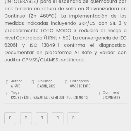
(INTOLERABLE) para el escenario de quemadura por
zinc fundido en rotura de sello en Galvanizadora en
Continuo (Zn 460°C). La implementación de las
medidas indicadas incluyendo SRP/CS con SIL 3 y
procedimiento LOTO MODO 3 reducirá el riesgo a
nivel Controlado (HRNt < 50). La convergencia de IEC
62061 y ISO 13849-1 confirma el diagnostico.
Documentar en plataforma AI Safe y validar con
auditor CPMSS/CLAMSS certificado.
Author
Published
Categories
AI SAFE
15 ABRIL, 2026
CASOS DE ÉXITO
Tags
Comment
CASOS DE ÉXITO
,
GALVANIZADORA EN CONTINUO (ZN 460°C)
0 COMMENTS