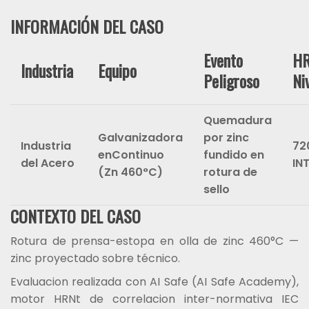
INFORMACIÓN DEL CASO
Evento
HR
Industria
Equipo
Peligroso
Ni
Quemadura
Galvanizadora
por zinc
Industria
72
enContinuo
fundido en
del Acero
IN
(Zn 460°C)
rotura de
sello
CONTEXTO DEL CASO
Rotura de prensa-estopa en olla de zinc 460°C —
zinc proyectado sobre técnico.
Evaluacion realizada con AI Safe (AI Safe Academy),
motor HRNt de correlacion inter-normativa IEC