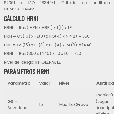
62061 / ISO 13849-1. Criterio de auditoria
CPMSS/CLAMSS.
CÁLCULO HRNt
HRNt = Raiz( HRN x HRP ) x f(t) x fE
HRN = GS(15) x FE(3) x PO(4) x NP(2) = 360
HRP = GS(15) x FE(3) x PO(4) x PA(8) = 1440
HRNt = Raiz(360 x 1440) x 1.0 x 1.0 = 720
Nivel de Riesgo: INTOLERABLE
PARÁMETROS HRNt
Parametro
Valor
Nivel
Justific
Escala: 0.
GS –
(segun
15
Muerte/Grave
Severidad
descripc