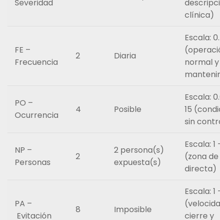
Severidad
descripc
clínica)
Escala: 0
FE –
(operaci
2
Diaria
Frecuencia
normal y
manteni
Escala: 0
PO –
4
Posible
15 (condi
Ocurrencia
sin contr
Escala: 1 
NP –
2 persona(s)
2
(zona de 
Personas
expuesta(s)
directa)
Escala: 1 
PA –
(velocid
8
Imposible
Evitación
cierre y