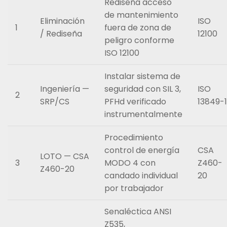
Rediseña acceso
de mantenimiento
Eliminación
ISO
1
fuera de zona de
/ Rediseña
12100
peligro conforme
ISO 12100
Instalar sistema de
Ingeniería —
seguridad con SIL 3,
ISO
2
SRP/CS
PFHd verificado
13849-1
instrumentalmente
Procedimiento
control de energía
CSA
LOTO — CSA
3
MODO 4 con
Z460-
Z460-20
candado individual
20
por trabajador
Senaléctica ANSI
Z535,