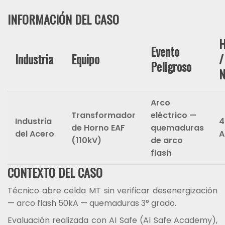
INFORMACIÓN DEL CASO
H
Evento
Industria
Equipo
/
Peligroso
N
Arco
Transformador
eléctrico —
Industria
4
de Horno EAF
quemaduras
del Acero
A
(110kV)
de arco
flash
CONTEXTO DEL CASO
Técnico abre celda MT sin verificar desenergización
— arco flash 50kA — quemaduras 3° grado.
Evaluación realizada con AI Safe (AI Safe Academy),