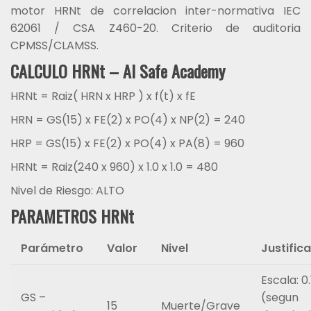
motor HRNt de correlacion inter-normativa IEC
62061 / CSA Z460-20. Criterio de auditoria
CPMSS/CLAMSS.
CALCULO HRNt – AI Safe Academy
HRNt = Raiz( HRN x HRP ) x f(t) x fE
HRN = GS(15) x FE(2) x PO(4) x NP(2) = 240
HRP = GS(15) x FE(2) x PO(4) x PA(8) = 960
HRNt = Raiz(240 x 960) x 1.0 x 1.0 = 480
Nivel de Riesgo: ALTO
PARAMETROS HRNt
Parámetro
Valor
Nivel
Justific
Escala: 0.
GS –
(segun
15
Muerte/Grave