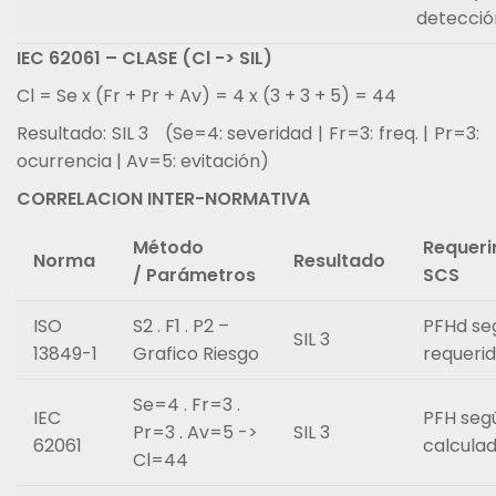
detecció
IEC 62061 – CLASE (Cl -> SIL)
Cl = Se x (Fr + Pr + Av) = 4 x (3 + 3 + 5) = 44
Resultado: SIL 3 (Se=4: severidad | Fr=3: freq. | Pr=3:
ocurrencia | Av=5: evitación)
CORRELACION INTER-NORMATIVA
Método
Requeri
Norma
Resultado
/
Parámetros
SCS
ISO
S2 . F1 . P2 –
PFHd se
SIL 3
13849-1
Grafico Riesgo
requeri
Se=4 . Fr=3 .
IEC
PFH segú
Pr=3 . Av=5 ->
SIL 3
62061
calcula
Cl=44