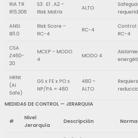
RIA TR
S3 . E1 . A2 –
Safegua
ALTO
R15.306
Risk Matrix
requeri
ANSI
Risk Score –
Control
RC-4
B11.0
RC-4
RC-4
CSA
MCEP – MODO
Aislami
Z460-
MODO 4
4
energét
20
HRNt
GS x FE x PO x
480 –
Requier
(AI
NP/PA = 480
ALTO
reducci
Safe)
MEDIDAS DE CONTROL — JERARQUIA
Nivel
#
Descripción
Norma
Jerarquía