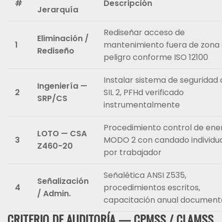
#
Descripción
Jerarquía
Rediseñar acceso de
Eliminación /
1
mantenimiento fuera de zona
Rediseño
peligro conforme ISO 12100
Instalar sistema de seguridad
Ingeniería —
2
SIL 2, PFHd verificado
SRP/CS
instrumentalmente
Procedimiento control de ene
LOTO — CSA
3
MODO 2 con candado individu
Z460-20
por trabajador
Señalética ANSI Z535,
Señalización
4
procedimientos escritos,
/ Admin.
capacitación anual documen
CRITERIO DE AUDITORÍA — CPMSS / CLAMSS