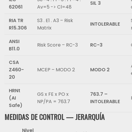
SIL 3
62061
Av=5 -> Cl=48
RIA TR
S3 . E1 . A3 – Risk
INTOLERABLE
R15.306
Matrix
ANSI
Risk Score – RC-3
RC-3
B11.0
CSA
Z460-
MCEP – MODO 2
MODO 2
20
HRNt
GS x FE x PO x
763.7 –
(AI
NP/PA = 763.7
INTOLERABLE
Safe)
MEDIDAS DE CONTROL — JERARQUÍA
Nivel