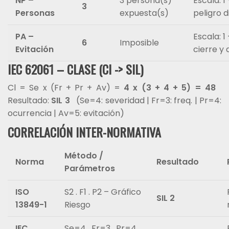
NP –
3 persona(s)
Escala: 1
3
Personas
expuesta(s)
peligro d
PA –
Escala: 1
6
Imposible
Evitación
cierre y
IEC 62061 – CLASE (Cl -> SIL)
Cl = Se x (Fr + Pr + Av) =
4 x (3 + 4 + 5) = 48
Resultado:
SIL 3
(Se=4: severidad | Fr=3: freq. | Pr=4:
ocurrencia | Av=5: evitación)
CORRELACIÓN INTER-NORMATIVA
Método /
Norma
Resultado
Parámetros
ISO
S2 . F1 . P2 – Gráfico
SIL 2
13849-1
Riesgo
IEC
Se=4 . Fr=3 . Pr=4 .