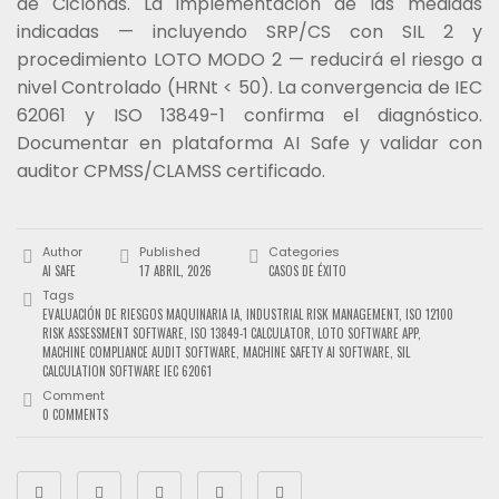
de Ciclonas. La implementación de las medidas
indicadas — incluyendo SRP/CS con SIL 2 y
procedimiento LOTO MODO 2 — reducirá el riesgo a
nivel Controlado (HRNt < 50). La convergencia de IEC
62061 y ISO 13849-1 confirma el diagnóstico.
Documentar en plataforma AI Safe y validar con
auditor CPMSS/CLAMSS certificado.
Author
Published
Categories
AI SAFE
17 ABRIL, 2026
CASOS DE ÉXITO
Tags
EVALUACIÓN DE RIESGOS MAQUINARIA IA
,
INDUSTRIAL RISK MANAGEMENT
,
ISO 12100
RISK ASSESSMENT SOFTWARE
,
ISO 13849-1 CALCULATOR
,
LOTO SOFTWARE APP
,
MACHINE COMPLIANCE AUDIT SOFTWARE
,
MACHINE SAFETY AI SOFTWARE
,
SIL
CALCULATION SOFTWARE IEC 62061
Comment
0 COMMENTS