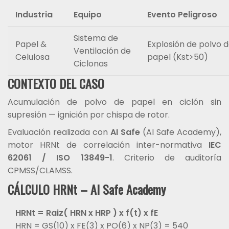
Industria
Equipo
Evento Peligroso
Sistema de
Papel &
Explosión de polvo 
Ventilación de
Celulosa
papel (Kst>50)
Ciclonas
CONTEXTO DEL CASO
Acumulación de polvo de papel en ciclón sin
supresión — ignición por chispa de rotor.
Evaluación realizada con
AI Safe
(AI Safe Academy),
motor HRNt de correlación inter-normativa
IEC
62061 / ISO 13849-1
. Criterio de auditoría
CPMSS/CLAMSS.
CÁLCULO HRNt – AI Safe Academy
HRNt = Raiz( HRN x HRP ) x f(t) x fE
HRN = GS(10) x FE(3) x PO(6) x NP(3) = 540