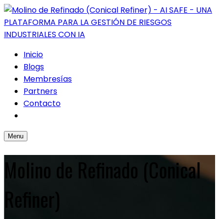
Inicio
Blogs
Membresías
Partners
Contacto
Menu
Molino de Refinado (Conical
Refiner)