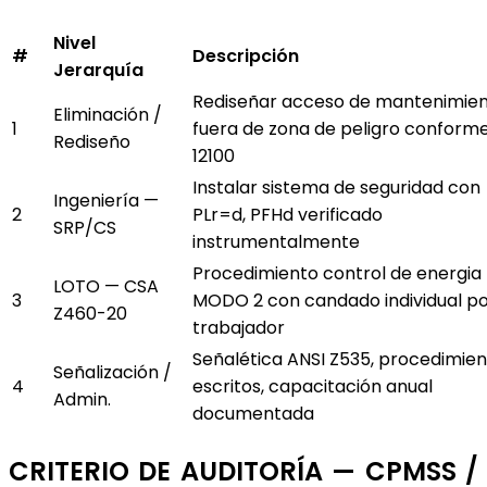
Nivel
#
Descripción
Jerarquía
Rediseñar acceso de mantenimie
Eliminación /
1
fuera de zona de peligro conform
Rediseño
12100
Instalar sistema de seguridad con
Ingeniería —
2
PLr=d, PFHd verificado
SRP/CS
instrumentalmente
Procedimiento control de energia
LOTO — CSA
3
MODO 2 con candado individual p
Z460-20
trabajador
Señalética ANSI Z535, procedimie
Señalización /
4
escritos, capacitación anual
Admin.
documentada
CRITERIO DE AUDITORÍA — CPMSS /