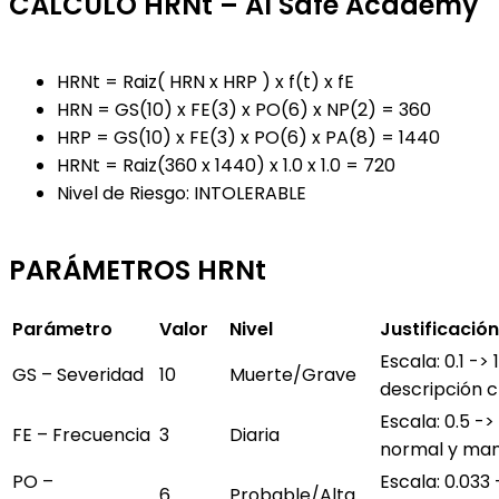
CÁLCULO HRNt – AI Safe Academy
HRNt = Raiz( HRN x HRP ) x f(t) x fE
HRN = GS(10) x FE(3) x PO(6) x NP(2) = 360
HRP = GS(10) x FE(3) x PO(6) x PA(8) = 1440
HRNt = Raiz(360 x 1440) x 1.0 x 1.0 = 720
Nivel de Riesgo: INTOLERABLE
PARÁMETROS HRNt
Parámetro
Valor
Nivel
Justificación
Escala: 0.1 ->
GS – Severidad
10
Muerte/Grave
descripción c
Escala: 0.5 -
FE – Frecuencia
3
Diaria
normal y man
PO –
Escala: 0.033 -
6
Probable/Alta