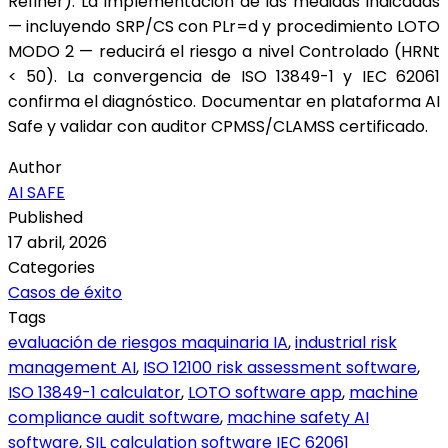
Refiner). La implementación de las medidas indicadas
— incluyendo SRP/CS con PLr=d y procedimiento LOTO
MODO 2 — reducirá el riesgo a nivel Controlado (HRNt
< 50). La convergencia de ISO 13849-1 y IEC 62061
confirma el diagnóstico. Documentar en plataforma AI
Safe y validar con auditor CPMSS/CLAMSS certificado.
Author
AI SAFE
Published
17 abril, 2026
Categories
Casos de éxito
Tags
evaluación de riesgos maquinaria IA
,
industrial risk
management AI
,
ISO 12100 risk assessment software
,
ISO 13849-1 calculator
,
LOTO software app
,
machine
compliance audit software
,
machine safety AI
software
,
SIL calculation software IEC 62061