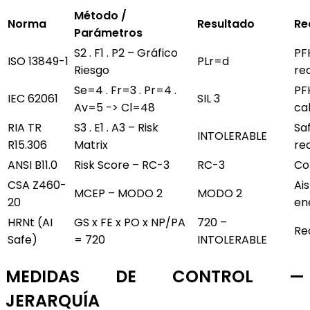
Método /
Norma
Resultado
Re
Parámetros
S2 . F1 . P2 – Gráfico
PF
ISO 13849-1
PLr=d
Riesgo
re
Se=4 . Fr=3 . Pr=4 .
PF
IEC 62061
SIL 3
Av=5 -> Cl=48
ca
RIA TR
S3 . E1 . A3 – Risk
Sa
INTOLERABLE
R15.306
Matrix
re
ANSI B11.0
Risk Score – RC-3
RC-3
Co
CSA Z460-
Ai
MCEP – MODO 2
MODO 2
20
en
HRNt (AI
GS x FE x PO x NP/PA
720 –
Re
Safe)
= 720
INTOLERABLE
MEDIDAS DE CONTROL —
JERARQUÍA