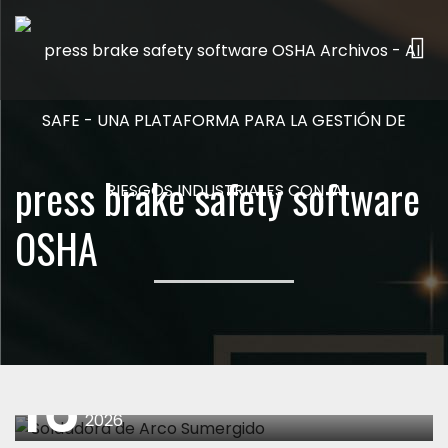
Me
press brake safety software
OSHA
16
abril
2026