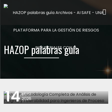
Me
HAZOP palabras guía
14
abril
2026