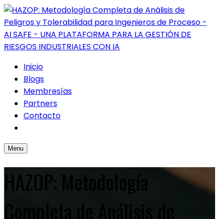
Inicio
Blogs
Membresías
Partners
Contacto
Menu
HAZOP: Metodología
Completa de Análisis de