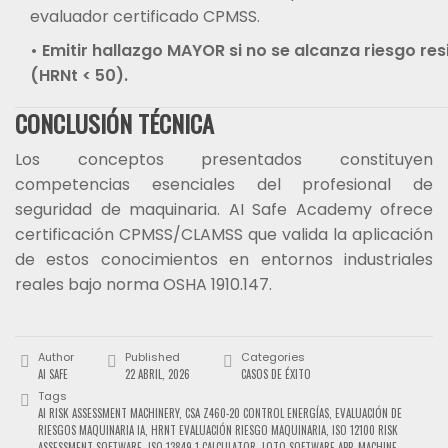
evaluador certificado CPMSS.
• Emitir hallazgo MAYOR si no se alcanza riesgo res
(HRNt < 50).
CONCLUSIÓN TÉCNICA
Los conceptos presentados constituyen
competencias esenciales del profesional de
seguridad de maquinaria. AI Safe Academy ofrece
certificación CPMSS/CLAMSS que valida la aplicación
de estos conocimientos en entornos industriales
reales bajo norma OSHA 1910.147.
Author
Published
Categories
AI SAFE
22 ABRIL, 2026
CASOS DE ÉXITO
Tags
AI RISK ASSESSMENT MACHINERY
,
CSA Z460-20 CONTROL ENERGÍAS
,
EVALUACIÓN DE
RIESGOS MAQUINARIA IA
,
HRNT EVALUACIÓN RIESGO MAQUINARIA
,
ISO 12100 RISK
ASSESSMENT SOFTWARE
,
ISO 13849-1 CALCULATOR
,
LOTO SOFTWARE APP
,
MACHINE