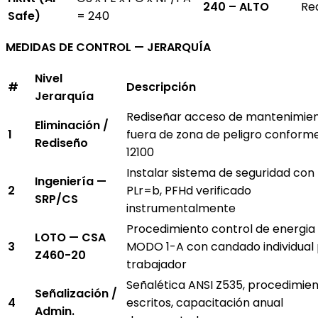
240 – ALTO
Re
Safe)
= 240
MEDIDAS DE CONTROL — JERARQUÍA
Nivel
#
Descripción
Jerarquía
Rediseñar acceso de mantenimie
Eliminación /
1
fuera de zona de peligro conform
Rediseño
12100
Instalar sistema de seguridad con
Ingeniería —
2
PLr=b, PFHd verificado
SRP/CS
instrumentalmente
Procedimiento control de energia
LOTO — CSA
3
MODO 1-A con candado individual
Z460-20
trabajador
Señalética ANSI Z535, procedimie
Señalización /
4
escritos, capacitación anual
Admin.