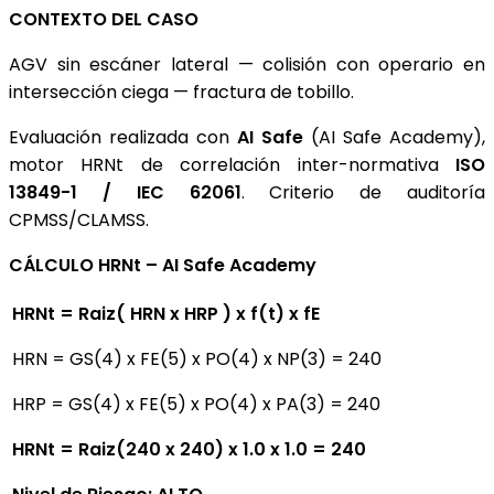
CONTEXTO DEL CASO
AGV sin escáner lateral — colisión con operario en
intersección ciega — fractura de tobillo.
Evaluación realizada con
AI Safe
(AI Safe Academy),
motor HRNt de correlación inter-normativa
ISO
13849-1 / IEC 62061
. Criterio de auditoría
CPMSS/CLAMSS.
CÁLCULO HRNt – AI Safe Academy
HRNt = Raiz( HRN x HRP ) x f(t) x fE
HRN = GS(4) x FE(5) x PO(4) x NP(3) = 240
HRP = GS(4) x FE(5) x PO(4) x PA(3) = 240
HRNt = Raiz(240 x 240) x 1.0 x 1.0 = 240