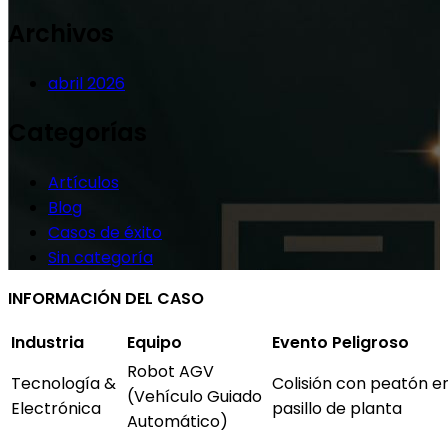
Archivos
abril 2026
Categorías
Artículos
Blog
Casos de éxito
Sin categoría
INFORMACIÓN DEL CASO
Industria
Equipo
Evento Peligroso
Robot AGV
Tecnología &
Colisión con peatón e
(Vehículo Guiado
Electrónica
pasillo de planta
Automático)