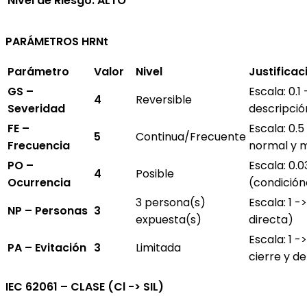
Nivel de Riesgo: ALTO
PARÁMETROS HRNt
Parámetro
Valor
Nivel
Justificac
GS –
Escala: 0.1
4
Reversible
Severidad
descripción
FE –
Escala: 0.
5
Continua/Frecuente
Frecuencia
normal y 
PO –
Escala: 0.0
4
Posible
Ocurrencia
(condición
3 persona(s)
Escala: 1 -
NP – Personas
3
expuesta(s)
directa)
Escala: 1 -
PA – Evitación
3
Limitada
cierre y d
IEC 62061 – CLASE (Cl -> SIL)