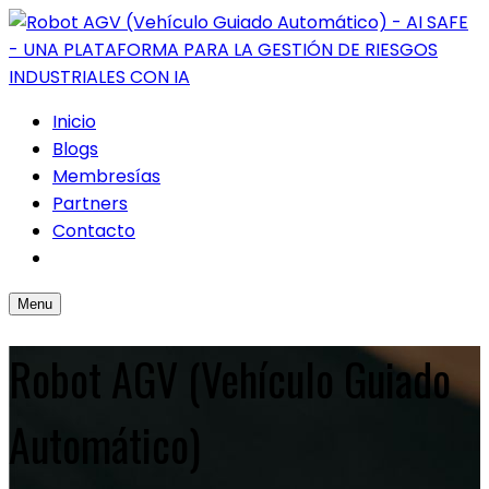
Inicio
Blogs
Membresías
Partners
Contacto
Menu
Robot AGV (Vehículo Guiado
Automático)