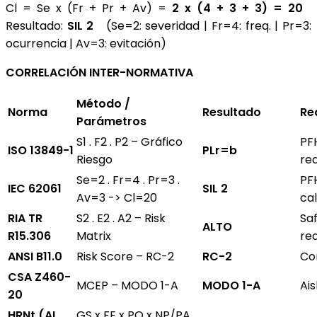
Cl = Se x (Fr + Pr + Av) =
2 x (4 + 3 + 3) = 20
Resultado:
SIL 2
(Se=2: severidad | Fr=4: freq. | Pr=3:
ocurrencia | Av=3: evitación)
CORRELACIÓN INTER-NORMATIVA
Método /
Norma
Resultado
Re
Parámetros
S1 . F2 . P2 – Gráfico
PF
ISO 13849-1
PLr=b
Riesgo
re
Se=2 . Fr=4 . Pr=3 .
PF
IEC 62061
SIL 2
Av=3 -> Cl=20
ca
RIA TR
S2 . E2 . A2 – Risk
Sa
ALTO
R15.306
Matrix
re
ANSI B11.0
Risk Score – RC-2
RC-2
Co
CSA Z460-
MCEP – MODO 1-A
MODO 1-A
Ai
20
HRNt (AI
GS x FE x PO x NP/PA