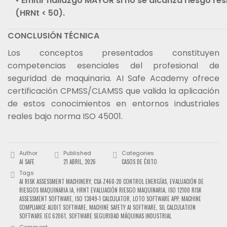
• Emitir hallazgo MAYOR si no se alcanza riesgo res
(HRNt < 50).
CONCLUSIÓN TÉCNICA
Los conceptos presentados constituyen
competencias esenciales del profesional de
seguridad de maquinaria. AI Safe Academy ofrece
certificación CPMSS/CLAMSS que valida la aplicación
de estos conocimientos en entornos industriales
reales bajo norma ISO 45001.
Author
Published
Categories
AI SAFE
21 ABRIL, 2026
CASOS DE ÉXITO
Tags
AI RISK ASSESSMENT MACHINERY
,
CSA Z460-20 CONTROL ENERGÍAS
,
EVALUACIÓN DE
RIESGOS MAQUINARIA IA
,
HRNT EVALUACIÓN RIESGO MAQUINARIA
,
ISO 12100 RISK
ASSESSMENT SOFTWARE
,
ISO 13849-1 CALCULATOR
,
LOTO SOFTWARE APP
,
MACHINE
COMPLIANCE AUDIT SOFTWARE
,
MACHINE SAFETY AI SOFTWARE
,
SIL CALCULATION
SOFTWARE IEC 62061
,
SOFTWARE SEGURIDAD MÁQUINAS INDUSTRIAL