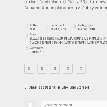
a nivel Controlado (HRNt < 50). La conve
Documentar en plataforma AI Safe y valida
Author
Published
Categories
AI SAFE
21 ABRIL, 2026
CASOS DE ÉXITO
Tags
EVALUACIÓN DE RIESGOS MAQUINARIA IA
,
INDUSTRIAL RISK MANAGEMENT 
GUARDING SOFTWARE
,
MACHINE SAFETY AI SOFTWARE
,
SAFETY GAP ANALY
Comment
0 COMMENTS
Armario de Baterías de Litio (Grid Storage)