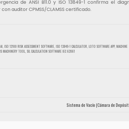
rgencia de ANSI B11.0 y ISO 13849-1 confirma el diagn
r con auditor CPMSS/CLAMSS certificado.
AI
,
ISO 12100 RISK ASSESSMENT SOFTWARE
,
ISO 13849-1 CALCULATOR
,
LOTO SOFTWARE APP
,
MACHINE
SIS MACHINERY TOOL
,
SIL CALCULATION SOFTWARE IEC 62061
Sistema de Vacío (Cámara de Depós