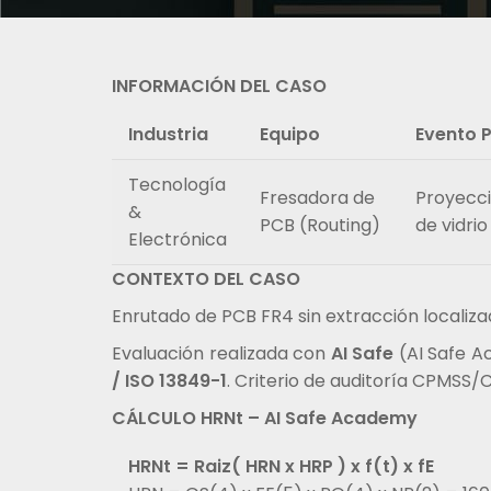
INFORMACIÓN DEL CASO
Industria
Equipo
Evento P
Tecnología
Fresadora de
Proyecci
&
PCB (Routing)
de vidrio
Electrónica
CONTEXTO DEL CASO
Enrutado de PCB FR4 sin extracción localizada
Evaluación realizada con
AI Safe
(AI Safe A
/ ISO 13849-1
. Criterio de auditoría CPMSS/
CÁLCULO HRNt – AI Safe Academy
HRNt = Raiz( HRN x HRP ) x f(t) x fE