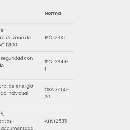
Norma
de
ra de zona de
ISO 12100
SO 12100
e seguridad con
ISO 13849-
do
1
e
rol de energia
CSA Z460-
o individual
20
5,
ritos,
ANSI Z535
l documentada