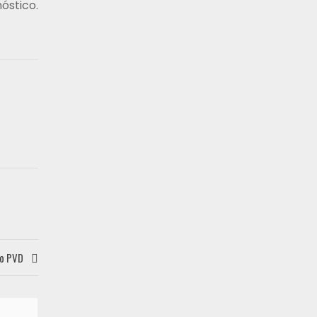
óstico.
ito PVD