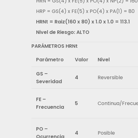
HRN = GS(4) x FE(5) x PO(4) x NP(2) = 160
HRP = GS(4) x FE(5) x PO(4) x PA(1) = 80
HRNt = Raiz(160 x 80) x 1.0 x 1.0 = 113.1
Nivel de Riesgo: ALTO
PARÁMETROS HRNt
Parámetro
Valor
Nivel
GS –
4
Reversible
Severidad
FE –
5
Continua/Frecu
Frecuencia
PO –
4
Posible
Ocurrencia