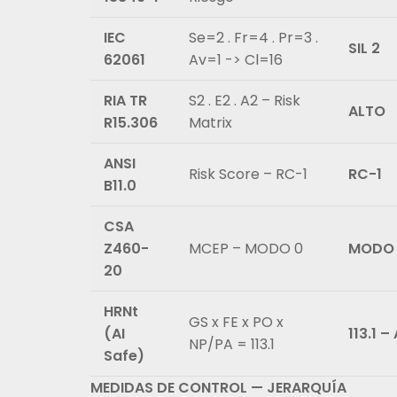
IEC
Se=2 . Fr=4 . Pr=3 .
SIL 2
62061
Av=1 -> Cl=16
RIA TR
S2 . E2 . A2 – Risk
ALTO
R15.306
Matrix
ANSI
Risk Score – RC-1
RC-1
B11.0
CSA
Z460-
MCEP – MODO 0
MODO
20
HRNt
GS x FE x PO x
(AI
113.1 –
NP/PA = 113.1
Safe)
MEDIDAS DE CONTROL — JERARQUÍA