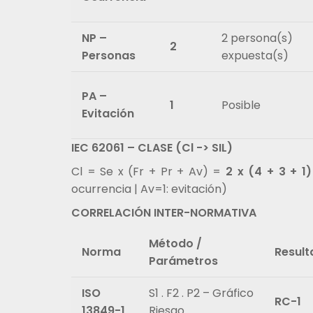
NP –
2 persona(s)
2
Personas
expuesta(s)
PA –
1
Posible
Evitación
IEC 62061 – CLASE (Cl -> SIL)
Cl = Se x (Fr + Pr + Av) =
2 x (4 + 3 + 1)
ocurrencia | Av=1: evitación)
CORRELACIÓN INTER-NORMATIVA
Método /
Norma
Resul
Parámetros
ISO
S1 . F2 . P2 – Gráfico
RC-1
13849-1
Riesgo