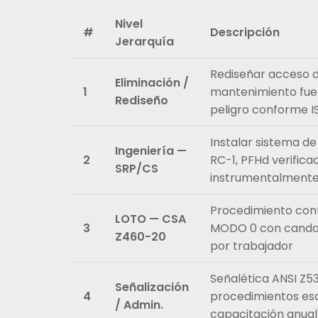
Nivel
#
Descripción
Jerarquía
Rediseñar acceso 
Eliminación /
1
mantenimiento fue
Rediseño
peligro conforme I
Instalar sistema d
Ingeniería —
2
RC-1, PFHd verifica
SRP/CS
instrumentalment
Procedimiento cont
LOTO — CSA
3
MODO 0 con candad
Z460-20
por trabajador
Señalética ANSI Z53
Señalización
4
procedimientos esc
/ Admin.
capacitación anua