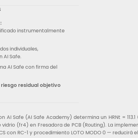
S
:
ificado instrumentalmente
s individuales,
 AI Safe.
ma AI Safe con firma del
 riesgo residual objetivo
on AI Safe (AI Safe Academy) determina un HRNt = 113.1
e vidrio (fr4) en Fresadora de PCB (Routing). La impleme
/CS con RC-1 y procedimiento LOTO MODO 0 — reducirá el