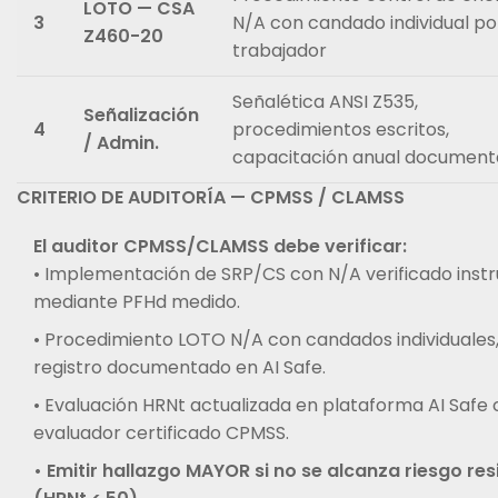
LOTO — CSA
3
N/A con candado individual po
Z460-20
trabajador
Señalética ANSI Z535,
Señalización
4
procedimientos escritos,
/ Admin.
capacitación anual documen
CRITERIO DE AUDITORÍA — CPMSS / CLAMSS
El auditor CPMSS/CLAMSS debe verificar:
• Implementación de SRP/CS con N/A verificado ins
mediante PFHd medido.
• Procedimiento LOTO N/A con candados individuales
registro documentado en AI Safe.
• Evaluación HRNt actualizada en plataforma AI Safe 
evaluador certificado CPMSS.
• Emitir hallazgo MAYOR si no se alcanza riesgo res