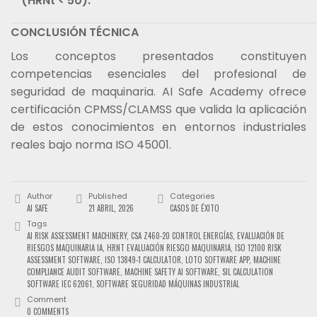
(HRNt < 50).
CONCLUSIÓN TÉCNICA
Los conceptos presentados constituyen
competencias esenciales del profesional de
seguridad de maquinaria. AI Safe Academy ofrece
certificación CPMSS/CLAMSS que valida la aplicación
de estos conocimientos en entornos industriales
reales bajo norma ISO 45001.
Author
Published
Categories
AI SAFE
21 ABRIL, 2026
CASOS DE ÉXITO
Tags
AI RISK ASSESSMENT MACHINERY
,
CSA Z460-20 CONTROL ENERGÍAS
,
EVALUACIÓN DE
RIESGOS MAQUINARIA IA
,
HRNT EVALUACIÓN RIESGO MAQUINARIA
,
ISO 12100 RISK
ASSESSMENT SOFTWARE
,
ISO 13849-1 CALCULATOR
,
LOTO SOFTWARE APP
,
MACHINE
COMPLIANCE AUDIT SOFTWARE
,
MACHINE SAFETY AI SOFTWARE
,
SIL CALCULATION
SOFTWARE IEC 62061
,
SOFTWARE SEGURIDAD MÁQUINAS INDUSTRIAL
Comment
0 COMMENTS