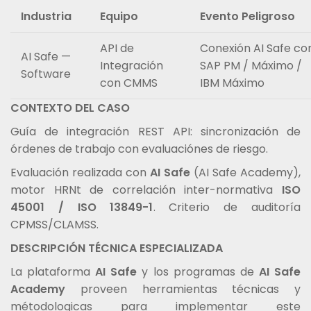
Industria
Equipo
Evento Peligroso
API de
Conexión AI Safe co
AI Safe —
Integración
SAP PM / Máximo /
Software
con CMMS
IBM Máximo
CONTEXTO DEL CASO
Guía de integración REST API: sincronización de
órdenes de trabajo con evaluaciónes de riesgo.
Evaluación realizada con
AI Safe
(AI Safe Academy),
motor HRNt de correlación inter-normativa
ISO
45001 / ISO 13849-1
. Criterio de auditoría
CPMSS/CLAMSS.
DESCRIPCIÓN TÉCNICA ESPECIALIZADA
La plataforma
AI Safe
y los programas de
AI Safe
Academy
proveen herramientas técnicas y
métodologicas para implementar este