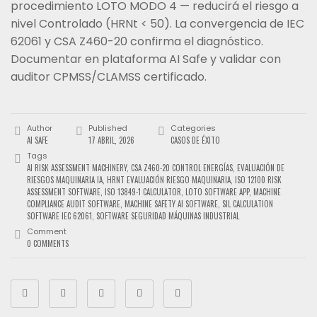
procedimiento LOTO MODO 4 — reducirá el riesgo a
nivel Controlado (HRNt < 50). La convergencia de IEC
62061 y CSA Z460-20 confirma el diagnóstico.
Documentar en plataforma AI Safe y validar con
auditor CPMSS/CLAMSS certificado.
Author
Published
Categories
AI SAFE
17 ABRIL, 2026
CASOS DE ÉXITO
Tags
AI RISK ASSESSMENT MACHINERY
,
CSA Z460-20 CONTROL ENERGÍAS
,
EVALUACIÓN DE
RIESGOS MAQUINARIA IA
,
HRNT EVALUACIÓN RIESGO MAQUINARIA
,
ISO 12100 RISK
ASSESSMENT SOFTWARE
,
ISO 13849-1 CALCULATOR
,
LOTO SOFTWARE APP
,
MACHINE
COMPLIANCE AUDIT SOFTWARE
,
MACHINE SAFETY AI SOFTWARE
,
SIL CALCULATION
SOFTWARE IEC 62061
,
SOFTWARE SEGURIDAD MÁQUINAS INDUSTRIAL
Comment
0 COMMENTS