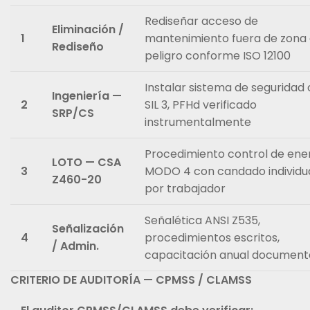
Rediseñar acceso de
Eliminación /
1
mantenimiento fuera de zona
Rediseño
peligro conforme ISO 12100
Instalar sistema de seguridad
Ingeniería —
2
SIL 3, PFHd verificado
SRP/CS
instrumentalmente
Procedimiento control de ene
LOTO — CSA
3
MODO 4 con candado individu
Z460-20
por trabajador
Señalética ANSI Z535,
Señalización
4
procedimientos escritos,
/ Admin.
capacitación anual documen
CRITERIO DE AUDITORÍA — CPMSS / CLAMSS