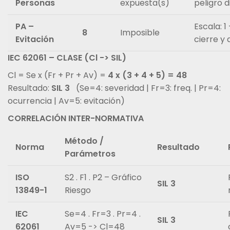
Personas
expuesta(s)
peligro d
PA –
Escala: 1
8
Imposible
Evitación
cierre y
IEC 62061 – CLASE (Cl -> SIL)
Cl = Se x (Fr + Pr + Av) =
4 x (3 + 4 + 5) = 48
Resultado:
SIL 3
(Se=4: severidad | Fr=3: freq. | Pr=4:
ocurrencia | Av=5: evitación)
CORRELACIÓN INTER-NORMATIVA
Método /
Norma
Resultado
Parámetros
ISO
S2 . F1 . P2 – Gráfico
SIL 3
13849-1
Riesgo
IEC
Se=4 . Fr=3 . Pr=4 .
SIL 3
62061
Av=5 -> Cl=48