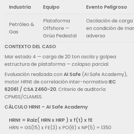
Industria
Equipo
Evento Peligroso
Plataforma
Oscilación de carga
Petróleo &
Offshore —
en condición de ma
Gas
Grúa Pedestal
adverso
CONTEXTO DEL CASO
Mar estado 4 — carga de 20 ton oscila y golpea
estructura de plataforma — colapso parcial.
Evaluación realizada con
AI Safe
(AI Safe Academy),
motor HRNt de correlación inter-normativa
IEC
62061 / CSA Z460-20
. Criterio de auditoría
CPMSS/CLAMSS.
CÁLCULO HRNt – AI Safe Academy
HRNt = Raiz( HRN x HRP ) x f(t) x fE
HRN = GS(15) x FE(3) x PO(6) x NP(5) = 1350