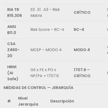
RIA TR
S3 . E1 . A3 – Risk
CRÍTICO
R15.306
Matrix
ANSI
Risk Score – RC-4
RC-4
B11.0
CSA
Z460-
MCEP – MODO 4
MODO 4
20
HRNt
GS x FE x PO x
1707.6 –
(AI
NP/PA = 1707.6
CRÍTICO
Safe)
MEDIDAS DE CONTROL — JERARQUÍA
Nivel
#
Descripción
Jerarquía