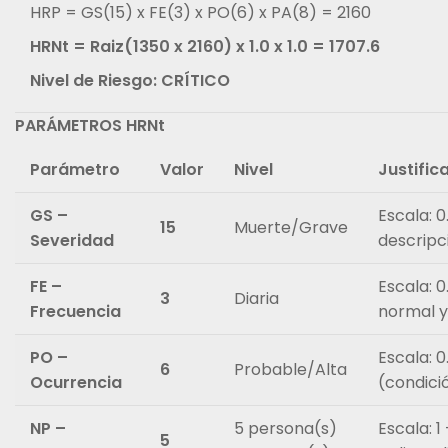
HRP = GS(15) x FE(3) x PO(6) x PA(8) = 2160
HRNt = Raiz(1350 x 2160) x 1.0 x 1.0 = 1707.6
Nivel de Riesgo: CRÍTICO
PARÁMETROS HRNt
Parámetro
Valor
Nivel
Justific
GS –
Escala: 0
15
Muerte/Grave
Severidad
descripci
FE –
Escala: 0
3
Diaria
Frecuencia
normal 
PO –
Escala: 0
6
Probable/Alta
Ocurrencia
(condici
NP –
5 persona(s)
Escala: 1
5