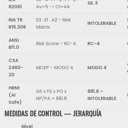
SIL 3
62061
Av=5 -> Cl=44
RIA TR
S3 . E1 . A2 – Risk
INTOLERABLE
R15.306
Matrix
ANSI
Risk Score – RC-4
RC-4
B11.0
CSA
Z460-
MCEP – MODO 4
MODO 4
20
HRNt
GS x FE x PO x
881.8 –
(AI
NP/PA = 881.8
INTOLERABLE
Safe)
MEDIDAS DE CONTROL — JERARQUÍA
Nivel