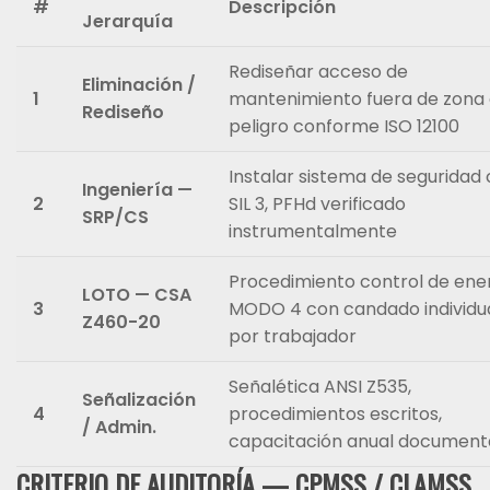
#
Descripción
Jerarquía
Rediseñar acceso de
Eliminación /
1
mantenimiento fuera de zona
Rediseño
peligro conforme ISO 12100
Instalar sistema de seguridad
Ingeniería —
2
SIL 3, PFHd verificado
SRP/CS
instrumentalmente
Procedimiento control de ene
LOTO — CSA
3
MODO 4 con candado individu
Z460-20
por trabajador
Señalética ANSI Z535,
Señalización
4
procedimientos escritos,
/ Admin.
capacitación anual documen
CRITERIO DE AUDITORÍA — CPMSS / CLAMSS