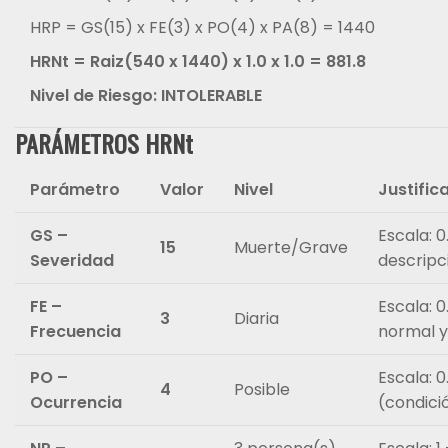
HRP = GS(15) x FE(3) x PO(4) x PA(8) = 1440
HRNt = Raiz(540 x 1440) x 1.0 x 1.0 = 881.8
Nivel de Riesgo: INTOLERABLE
PARÁMETROS HRNt
Parámetro
Valor
Nivel
Justific
GS –
Escala: 0
15
Muerte/Grave
Severidad
descripci
FE –
Escala: 0
3
Diaria
Frecuencia
normal 
PO –
Escala: 0
4
Posible
Ocurrencia
(condici