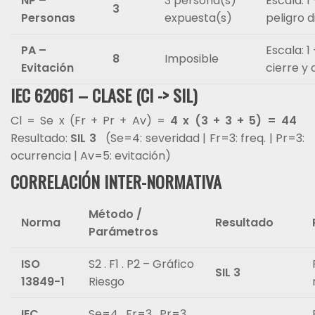
NP –
3 persona(s)
Escala: 1
3
Personas
expuesta(s)
peligro d
PA –
Escala: 1
8
Imposible
Evitación
cierre y
IEC 62061 – CLASE (Cl -> SIL)
Cl = Se x (Fr + Pr + Av) =
4 x (3 + 3 + 5) = 44
Resultado:
SIL 3
(Se=4: severidad | Fr=3: freq. | Pr=3:
ocurrencia | Av=5: evitación)
CORRELACIÓN INTER-NORMATIVA
Método /
Norma
Resultado
Parámetros
ISO
S2 . F1 . P2 – Gráfico
SIL 3
13849-1
Riesgo
IEC
Se=4 . Fr=3 . Pr=3 .