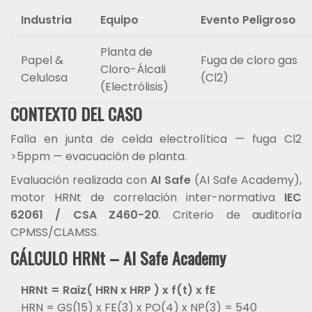
Industria
Equipo
Evento Peligroso
Planta de
Papel &
Fuga de cloro gas
Cloro-Álcali
Celulosa
(Cl2)
(Electrólisis)
CONTEXTO DEL CASO
Falla en junta de celda electrolítica — fuga Cl2
>5ppm — evacuación de planta.
Evaluación realizada con
AI Safe
(AI Safe Academy),
motor HRNt de correlación inter-normativa
IEC
62061 / CSA Z460-20
. Criterio de auditoría
CPMSS/CLAMSS.
CÁLCULO HRNt – AI Safe Academy
HRNt = Raiz( HRN x HRP ) x f(t) x fE
HRN = GS(15) x FE(3) x PO(4) x NP(3) = 540