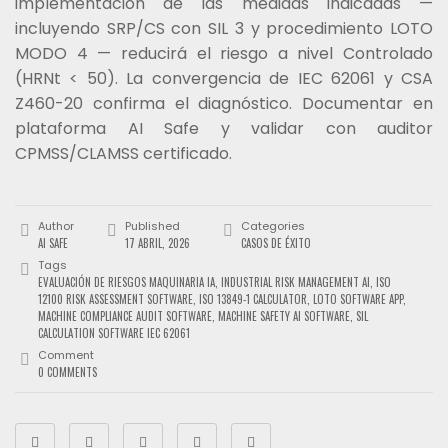
implementación de las medidas indicadas —
incluyendo SRP/CS con SIL 3 y procedimiento LOTO
MODO 4 — reducirá el riesgo a nivel Controlado
(HRNt < 50). La convergencia de IEC 62061 y CSA
Z460-20 confirma el diagnóstico. Documentar en
plataforma AI Safe y validar con auditor
CPMSS/CLAMSS certificado.
Author
Published
Categories
AI SAFE
17 ABRIL, 2026
CASOS DE ÉXITO
Tags
EVALUACIÓN DE RIESGOS MAQUINARIA IA
,
INDUSTRIAL RISK MANAGEMENT AI
,
ISO
12100 RISK ASSESSMENT SOFTWARE
,
ISO 13849-1 CALCULATOR
,
LOTO SOFTWARE APP
,
MACHINE COMPLIANCE AUDIT SOFTWARE
,
MACHINE SAFETY AI SOFTWARE
,
SIL
CALCULATION SOFTWARE IEC 62061
Comment
0 COMMENTS