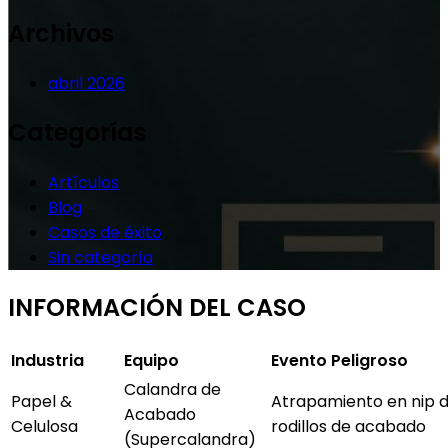
Archivos
abril 2026
Categorías
Artículos
Blog
Casos de éxito
Sin categoría
INFORMACIÓN DEL CASO
Industria
Equipo
Evento Peligroso
Calandra de
Papel &
Atrapamiento en nip 
Acabado
Celulosa
rodillos de acabado
(Supercalandra)