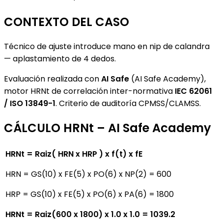
CONTEXTO DEL CASO
Técnico de ajuste introduce mano en nip de calandra
— aplastamiento de 4 dedos.
Evaluación realizada con
AI Safe
(AI Safe Academy),
motor HRNt de correlación inter-normativa
IEC 62061
/ ISO 13849-1
. Criterio de auditoría CPMSS/CLAMSS.
CÁLCULO HRNt – AI Safe Academy
HRNt = Raiz( HRN x HRP ) x f(t) x fE
HRN = GS(10) x FE(5) x PO(6) x NP(2) = 600
HRP = GS(10) x FE(5) x PO(6) x PA(6) = 1800
HRNt = Raiz(600 x 1800) x 1.0 x 1.0 = 1039.2