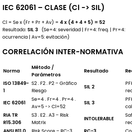
IEC 62061 – CLASE (Cl -> SIL)
Cl = Se x (Fr + Pr + Av) =
4 x (4 + 4 + 5) = 52
Resultado:
SIL 3
(Se=4: severidad | Fr=4: freq. | Pr=4:
ocurrencia | Av=5: evitación)
CORRELACIÓN INTER-NORMATIVA
Método /
Norma
Resultado
Re
Parámetros
ISO 13849-
S2 . F2 . P2 – Gráfico
PF
SIL 2
1
Riesgo
re
Se=4 . Fr=4 . Pr=4 .
PF
IEC 62061
SIL 3
Av=5 -> Cl=52
ca
RIA TR
S3 . E2 . A3 – Risk
Sa
INTOLERABLE
R15.306
Matrix
re
ANSI B11.0
Risk Score – RC-3
RC-3
Co