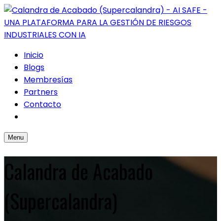
Inicio
Blogs
Membresías
Partners
Contacto
Menu
Calandra de Acabado
(Supercalandra)