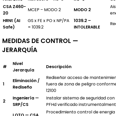
CSA Z460-
Ai
MCEP – MODO 2
MODO 2
20
en
HRNt (AI
GS x FE x PO x NP/PA
1039.2 –
Re
Safe)
= 1039.2
INTOLERABLE
MEDIDAS DE CONTROL —
JERARQUÍA
Nivel
#
Descripción
Jerarquía
Rediseñar acceso de mantenimie
Eliminación /
1
fuera de zona de peligro conform
Rediseño
12100
Ingeniería —
Instalar sistema de seguridad con S
2
SRP/CS
PFHd verificado instrumentalmen
Procedimiento control de energia
LOTO — CSA