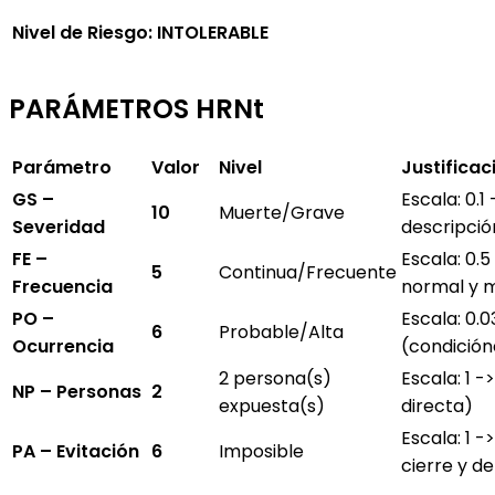
Nivel de Riesgo: INTOLERABLE
PARÁMETROS HRNt
Parámetro
Valor
Nivel
Justificac
GS –
Escala: 0.1
10
Muerte/Grave
Severidad
descripción
FE –
Escala: 0.
5
Continua/Frecuente
Frecuencia
normal y 
PO –
Escala: 0.0
6
Probable/Alta
Ocurrencia
(condición
2 persona(s)
Escala: 1 -
NP – Personas
2
expuesta(s)
directa)
Escala: 1 -
PA – Evitación
6
Imposible
cierre y d