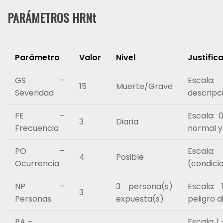
PARÁMETROS HRNt
Parámetro
Valor
Nivel
Justific
GS –
Escala:
15
Muerte/Grave
Severidad
descripci
FE –
Escala: 
3
Diaria
Frecuencia
normal y
PO –
Escal
4
Posible
Ocurrencia
(condicio
NP –
3 persona(s)
Escala:
3
Personas
expuesta(s)
peligro d
PA –
Escala: 1