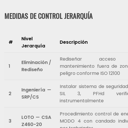
MEDIDAS DE CONTROL JERARQUÍA
Nivel
#
Descripción
Jerarquía
Rediseñar acceso
Eliminación /
1
mantenimiento fuera de zo
Rediseño
peligro conforme ISO 12100
Instalar sistema de segurida
Ingeniería —
2
SIL 3, PFHd verific
SRP/CS
instrumentalmente
Procedimiento control de en
LOTO — CSA
3
MODO 4 con candado indivi
Z460-20