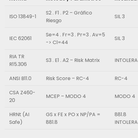
S2 . F1 . P2 – Gráfico
ISO 13849-1
SIL 3
Riesgo
Se=4 . Fr=3 . Pr=3 . Av=5
IEC 62061
SIL 3
-> Cl=44
RIA TR
S3 . E1 . A2 – Risk Matrix
INTOLERA
R15.306
ANSI B11.0
Risk Score – RC-4
RC-4
CSA Z460-
MCEP – MODO 4
MODO 4
20
HRNt (AI
GS x FE x PO x NP/PA =
881
Safe)
881.8
INTOLERA