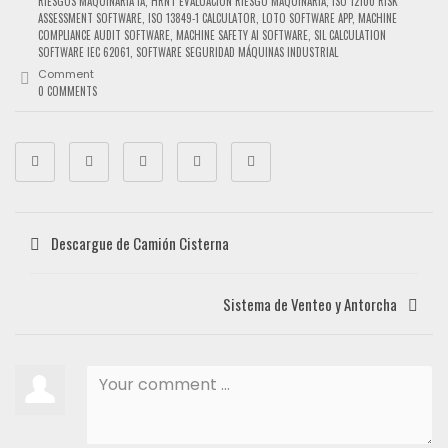
RIESGOS MAQUINARIA IA
,
HRNT EVALUACIÓN RIESGO MAQUINARIA
,
ISO 12100 RISK
ASSESSMENT SOFTWARE
,
ISO 13849-1 CALCULATOR
,
LOTO SOFTWARE APP
,
MACHINE
COMPLIANCE AUDIT SOFTWARE
,
MACHINE SAFETY AI SOFTWARE
,
SIL CALCULATION
SOFTWARE IEC 62061
,
SOFTWARE SEGURIDAD MÁQUINAS INDUSTRIAL
Comment
0 COMMENTS
Descargue de Camión Cisterna
Sistema de Venteo y Antorcha