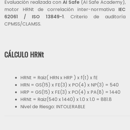
Evaluación realizada con
AI Safe
(AI Safe Academy),
motor HRNt de correlación inter-normativa
IEC
62061 / ISO 13849-1
. Criterio de auditoría
CPMSS/CLAMSS.
CÁLCULO HRNt
HRNt = Raiz( HRN x HRP ) x f(t) x fE
HRN = GS(15) x FE(3) x PO(4) x NP(3) = 540
HRP = GS(15) x FE(3) x PO(4) x PA(8) = 1440
HRNt = Raiz(540 x 1440) x 1.0 x 1.0 = 881.8
Nivel de Riesgo: INTOLERABLE