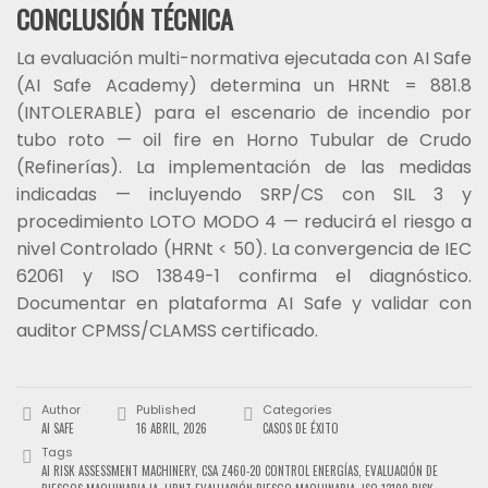
CONCLUSIÓN TÉCNICA
La evaluación multi-normativa ejecutada con AI Safe
(AI Safe Academy) determina un HRNt = 881.8
(INTOLERABLE) para el escenario de incendio por
tubo roto — oil fire en Horno Tubular de Crudo
(Refinerías). La implementación de las medidas
indicadas — incluyendo SRP/CS con SIL 3 y
procedimiento LOTO MODO 4 — reducirá el riesgo a
nivel Controlado (HRNt < 50). La convergencia de IEC
62061 y ISO 13849-1 confirma el diagnóstico.
Documentar en plataforma AI Safe y validar con
auditor CPMSS/CLAMSS certificado.
Author
Published
Categories
AI SAFE
16 ABRIL, 2026
CASOS DE ÉXITO
Tags
AI RISK ASSESSMENT MACHINERY
,
CSA Z460-20 CONTROL ENERGÍAS
,
EVALUACIÓN DE