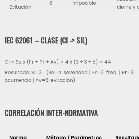
8
Imposible
Evitación
cierre y
IEC 62061 – CLASE (Cl -> SIL)
Cl = Se x (Fr + Pr + Av) = 4 x (3 + 3 + 5) = 44
Resultado: SIL 3 (Se=4: severidad | Fr=3: freq. | Pr=3:
ocurrencia | Av=5: evitación)
CORRELACIÓN INTER-NORMATIVA
Norma
Método / Parámetros
Resultad