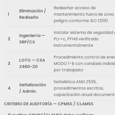
Rediseñar acceso de
Eliminación /
1
mantenimiento fuera de zona
Rediseño
peligro conforme ISO 12100
Instalar sistema de seguridad
Ingeniería —
2
PLr=c, PFHd verificado
SRP/CS
instrumentalmente
Procedimiento control de ene
LOTO — CSA
3
MODO 1-B con candado individ
Z460-20
por trabajador
Señalética ANSI Z535,
Señalización
4
procedimientos escritos,
/ Admin.
capacitación anual documen
CRITERIO DE AUDITORÍA — CPMSS / CLAMSS