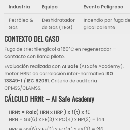
Industria
Equipo
Evento Peligroso
Petróleo &
Deshidratador
Incendio por fuga d
Gas
de Gas (TEG)
glicol caliente
CONTEXTO DEL CASO
Fuga de triethilenglicol a 180°C en regenerador —
contacto con llama piloto.
Evaluación realizada con
AI Safe
(AI Safe Academy),
motor HRNt de correlación inter-normativa
ISO
13849-1 / IEC 62061
. Criterio de auditoría
CPMSS/CLAMSS.
CÁLCULO HRNt – AI Safe Academy
HRNt = Raiz( HRN x HRP ) x f(t) x fE
HRN = GS(6) x FE(3) x PO(4) x NP(2) = 144
HRP = GS(6) x FE(3) x PO(4) x PA(3) = 216