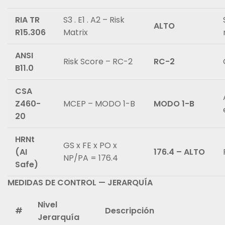
RIA TR
S3 . E1 . A2 – Risk
ALTO
R15.306
Matrix
ANSI
Risk Score – RC-2
RC-2
B11.0
CSA
Z460-
MCEP – MODO 1-B
MODO 1-B
20
HRNt
GS x FE x PO x
(AI
176.4 – ALTO
NP/PA = 176.4
Safe)
MEDIDAS DE CONTROL — JERARQUÍA
Nivel
#
Descripción
Jerarquía