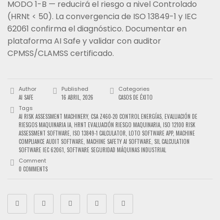
MODO 1-B — reducirá el riesgo a nivel Controlado
(HRNt < 50). La convergencia de ISO 13849-1 y IEC
62061 confirma el diagnóstico. Documentar en
plataforma AI Safe y validar con auditor
CPMSS/CLAMSS certificado.
Author
Published
Categories
AI SAFE
16 ABRIL, 2026
CASOS DE ÉXITO
Tags
AI RISK ASSESSMENT MACHINERY
,
CSA Z460-20 CONTROL ENERGÍAS
,
EVALUACIÓN DE
RIESGOS MAQUINARIA IA
,
HRNT EVALUACIÓN RIESGO MAQUINARIA
,
ISO 12100 RISK
ASSESSMENT SOFTWARE
,
ISO 13849-1 CALCULATOR
,
LOTO SOFTWARE APP
,
MACHINE
COMPLIANCE AUDIT SOFTWARE
,
MACHINE SAFETY AI SOFTWARE
,
SIL CALCULATION
SOFTWARE IEC 62061
,
SOFTWARE SEGURIDAD MÁQUINAS INDUSTRIAL
Comment
0 COMMENTS