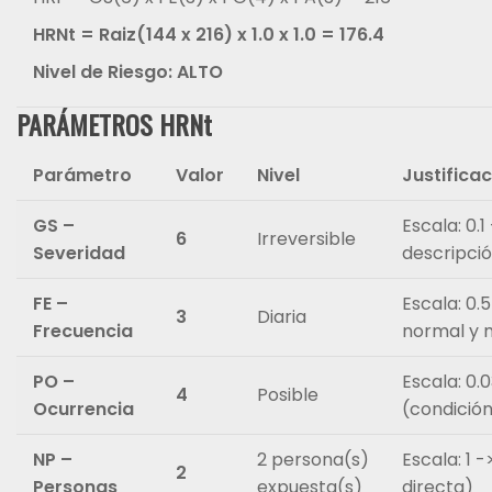
HRNt = Raiz(144 x 216) x 1.0 x 1.0 = 176.4
Nivel de Riesgo: ALTO
PARÁMETROS HRNt
Parámetro
Valor
Nivel
Justifica
GS –
Escala: 0.1
6
Irreversible
Severidad
descripció
FE –
Escala: 0.
3
Diaria
Frecuencia
normal y 
PO –
Escala: 0.0
4
Posible
Ocurrencia
(condición
NP –
2 persona(s)
Escala: 1 -
2
Personas
expuesta(s)
directa)