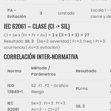
PA –
Escala: 1 -
3
Limitada
Evitación
cierre y d
IEC 62061 – CLASE (Cl -> SIL)
Cl = Se x (Fr + Pr + Av) =
3 x (3 + 3 + 3) = 27
Resultado:
SIL 3
(Se=3: severidad | Fr=3: freq. | Pr=3:
ocurrencia | Av=3: evitación)
CORRELACIÓN INTER-NORMATIVA
Método /
Norma
Resultado
Parámetros
ISO
S2 . F1 . P2 – Gráfico
PLr=c
13849-1
Riesgo
IEC
Se=3 . Fr=3 . Pr=3 .
SIL 3
62061
Av=3 -> Cl=27