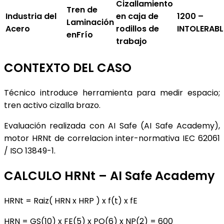
Cizallamiento
Tren de
Industria del
en caja de
1200 –
Laminación
Acero
rodillos de
INTOLERAB
enFrío
trabajo
CONTEXTO DEL CASO
Técnico introduce herramienta para medir espacio;
tren activo cizalla brazo.
Evaluación realizada con AI Safe (AI Safe Academy),
motor HRNt de correlacion inter-normativa IEC 62061
/ ISO 13849-1.
CALCULO HRNt – AI Safe Academy
HRNt = Raiz( HRN x HRP ) x f(t) x fE
HRN = GS(10) x FE(5) x PO(6) x NP(2) = 600