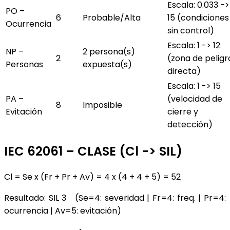
Escala: 0.033 ->
PO –
6
Probable/Alta
15 (condiciones
Ocurrencia
sin control)
Escala: 1 -> 12
NP –
2 persona(s)
2
(zona de peligr
Personas
expuesta(s)
directa)
Escala: 1 -> 15
PA –
(velocidad de
8
Imposible
Evitación
cierre y
detección)
IEC 62061 – CLASE (Cl -> SIL)
Cl = Se x (Fr + Pr + Av) = 4 x (4 + 4 + 5) = 52
Resultado: SIL 3 (Se=4: severidad | Fr=4: freq. | Pr=4:
ocurrencia | Av=5: evitación)