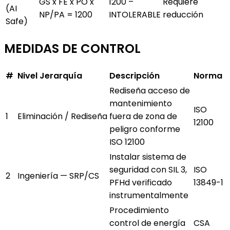
GS x FE x PO x
1200 –
Requiere
(AI
NP/PA = 1200
INTOLERABLE
reducción
Safe)
MEDIDAS DE CONTROL
#
Nivel J
erarquía
Descripción
Norma
Rediseña acceso de
mantenimiento
ISO
1
Eliminación / Rediseña
fuera de zona de
12100
peligro conforme
ISO 12100
Instalar sistema de
seguridad con SIL 3,
ISO
2
Ingeniería — SRP/CS
PFHd verificado
13849-1
instrumentalmente
Procedimiento
control de energía
CSA