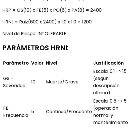
HRP = GS(10) x FE(5) x PO(6) x PA(8) = 2400
HRNt = Raiz(600 x 2400) x 1.0 x 1.0 = 1200
Nivel de Riesgo: INTOLERABLE
PARÁMETROS HRNt
Parámetro
Valor
Nivel
Justificación
Escala: 0.1 -> 15
GS –
(segun
10
Muerte/Grave
Severidad
descripción
clínica)
Escala: 0.5 -> 5
FE –
(operación
5
Continua/Frecuente
Frecuencia
normal y
mantenimiento