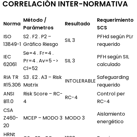
CORRELACIÓN INTER-NORMATIVA
Método /
Requerimiento
Norma
Resultado
Parámetros
SCS
ISO
S2 . F2 . P2 –
PFHd según PLr
SIL 3
13849-1
Gráfico Riesgo
requerido
Se=4 . Fr=4 .
IEC
PFH según SIL
Pr=4 . Av=5 ->
SIL 3
62061
calculado
Cl=52
RIA TR
S3 . E2 . A3 – Risk
Safeguarding
INTOLERABLE
R15.306
Matrix
requerido
ANSI
Risk Score – RC-
Control per
RC-4
B11.0
4
RC-4
CSA
Aislamiento
Z460-
MCEP – MODO 3
MODO 3
energético
20
HRNt