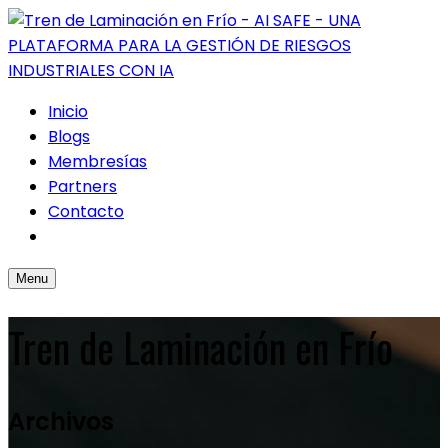
Inicio
Blogs
Membresías
Partners
Contacto
Menu
Tren de Laminación en Frío
Archivos