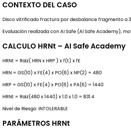
CONTEXTO DEL CASO
Disco vitrificado fractura por desbalance fragmento a 
Evaluación realizada con AI Safe (AI Safe Academy), mot
CALCULO HRNt – AI Safe Academy
HRNt = Raiz( HRN x HRP ) x f(t) x fE
HRN = GS(10) x FE(4) x PO(6) x NP(2) = 480
HRP = GS(10) x FE(4) x PO(6) x PA(6) = 1440
HRNt = Raiz(480 x 1440) x 1.0 x 1.0 = 831.4
Nivel de Riesgo: INTOLERABLE
PARÁMETROS HRNt