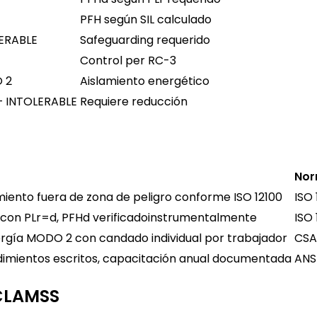
PFH según SIL calculado
ERABLE
Safeguarding requerido
Control per RC-3
 2
Aislamiento energético
 – INTOLERABLE
Requiere reducción
No
ento fuera de zona de peligro conforme ISO 12100
ISO 
d con PLr=d, PFHd verificadoinstrumentalmente
ISO 
rgía MODO 2 con candado individual por trabajador
CSA
dimientos escritos, capacitación anual documentada
ANS
 CLAMSS