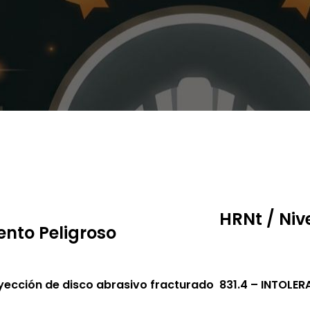
HRNt / Niv
ento Peligroso
yección de disco abrasivo fracturado
831.4 – INTOLER