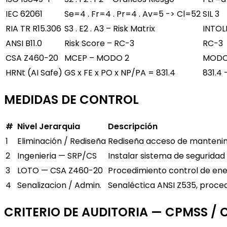
IEC 62061
Se=4 . Fr=4 . Pr=4 . Av=5 -> Cl=52
SIL 3
RIA TR R15.306
S3 . E2 . A3 – Risk Matrix
INTOL
ANSI B11.0
Risk Score – RC-3
RC-3
CSA Z460-20
MCEP – MODO 2
MODO
HRNt (AI Safe)
GS x FE x PO x NP/PA = 831.4
831.4
MEDIDAS DE CONTROL
#
Nivel Jerarquia
Descripción
1
Eliminación / Rediseña
Rediseña acceso de mantenimi
2
Ingenieria — SRP/CS
Instalar sistema de segurida
3
LOTO — CSA Z460-20
Procedimiento control de ene
4
Senalizacion / Admin.
Senaléctica ANSI Z535, proce
CRITERIO DE AUDITORIA — CPMSS /