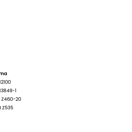
rma
12100
13849-1
 Z460-20
I Z535