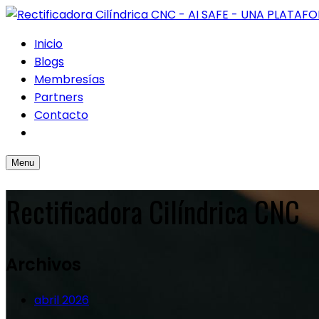
Inicio
Blogs
Membresías
Partners
Contacto
Menu
Rectificadora Cilíndrica CNC
Archivos
abril 2026