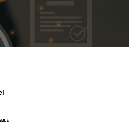
el
ABLE