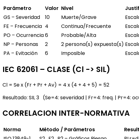
Parámetro
Valor
Nivel
Justi
GS – Severidad
10
Muerte/Grave
Escala
FE – Frecuencia
4
Continua/Frecuente
Escal
PO – Ocurrencia
6
Probable/Alta
Escal
NP – Personas
2
2 persona(s) expuesta(s)
Escala
PA – Evitación
6
Imposible
Escal
IEC 62061 – CLASE (Cl -> SIL)
Cl = Se x (Fr + Pr + Av) = 4 x (4 + 4 + 5) = 52
Resultado: SIL 3 (Se=4: severidad | Fr=4: freq. | Pr=4: o
CORRELACION INTER-NORMATIVA
Norma
Método /
Parámetros
Resul
ISO 13849-1
S2 . F2 . P2 – Gráficos Riesgo
PLr=d