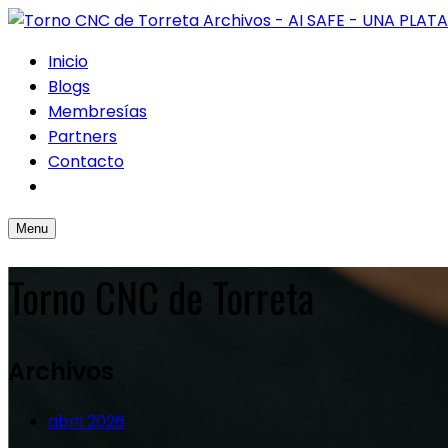
Inicio
Blogs
Membresías
Partners
Contacto
Menu
Torno CNC de Torreta
Archivos
abril 2026