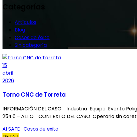
Categorías
Artículos
Blog
Casos de éxito
Sin categoría
15
abril
2026
Torno CNC de Torreta
INFORMACIÓN DEL CASO Industria Equipo Evento Peligro
254.6 – ALTO CONTEXTO DEL CASO Operario sin careta
AI SAFE
Casos de éxito
DETAIL