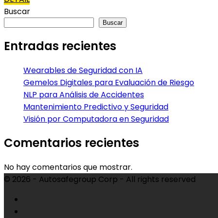
Buscar
Buscar
Entradas recientes
Wearables de Seguridad con IA
Gemelos Digitales para Evaluación de Riesgo
NLP para Análisis de Accidentes
Mantenimiento Predictivo y Seguridad
Visión por Computadora en Seguridad
Comentarios recientes
No hay comentarios que mostrar.
© 2026 - Autosafegroup Corp - All rights reserved