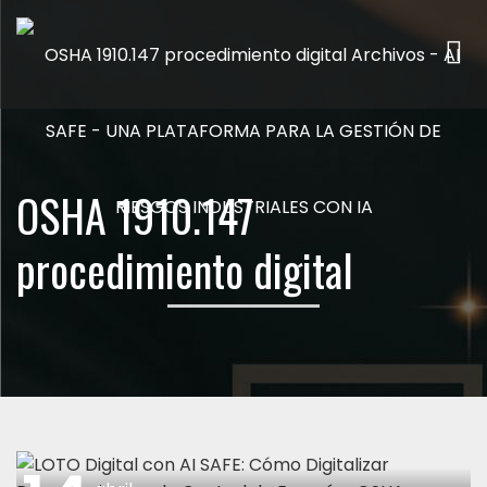
Me
OSHA 1910.147
procedimiento digital