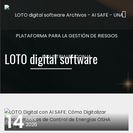
Me
LOTO digital software
14
abril
2026