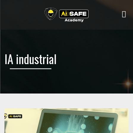
Me
IA industrial