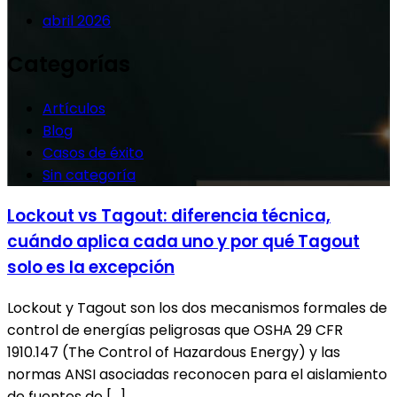
abril 2026
Categorías
Artículos
Blog
Casos de éxito
Sin categoría
Lockout vs Tagout: diferencia técnica,
cuándo aplica cada uno y por qué Tagout
solo es la excepción
Lockout y Tagout son los dos mecanismos formales de
control de energías peligrosas que OSHA 29 CFR
1910.147 (The Control of Hazardous Energy) y las
normas ANSI asociadas reconocen para el aislamiento
de fuentes de […]