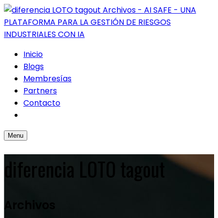
Inicio
Blogs
Membresías
Partners
Contacto
Menu
diferencia LOTO tagout
Archivos