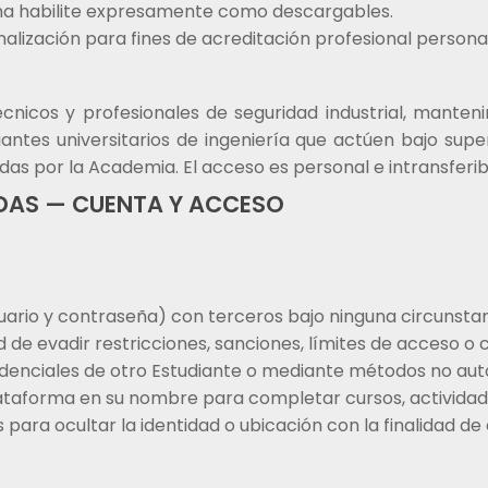
ma habilite expresamente como descargables.
inalización para fines de acreditación profesional personal
técnicos y profesionales de seguridad industrial, manten
iantes universitarios de ingeniería que actúen bajo sup
das por la Academia. El acceso es personal e intransferib
IDAS — CUENTA Y ACCESO
ario y contraseña) con terceros bajo ninguna circunstan
d de evadir restricciones, sanciones, límites de acceso o 
edenciales de otro Estudiante o mediante métodos no aut
lataforma en su nombre para completar cursos, actividad
s para ocultar la identidad o ubicación con la finalidad d