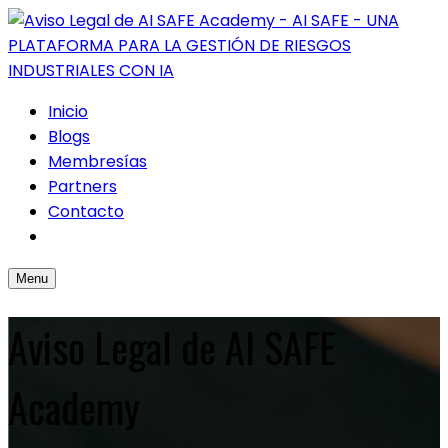
Inicio
Blogs
Membresías
Partners
Contacto
Menu
Aviso Legal de AI SAFE
Academy