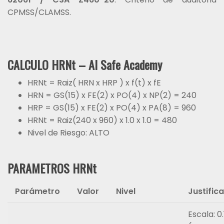
CPMSS/CLAMSS.
CALCULO HRNt – AI Safe Academy
HRNt = Raiz( HRN x HRP ) x f(t) x fE
HRN = GS(15) x FE(2) x PO(4) x NP(2) = 240
HRP = GS(15) x FE(2) x PO(4) x PA(8) = 960
HRNt = Raiz(240 x 960) x 1.0 x 1.0 = 480
Nivel de Riesgo: ALTO
PARAMETROS HRNt
Parámetro
Valor
Nivel
Justific
Escala: 0.