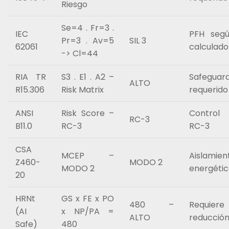
Riesgo
Se=4 . Fr=3 .
IEC
PFH segú
Pr=3 . Av=5
SIL 3
62061
calculado
-> Cl=44
RIA TR
S3 . E1 . A2 –
Safeguard
ALTO
R15.306
Risk Matrix
requerido
ANSI
Risk Score –
Control
RC-3
B11.0
RC-3
RC-3
CSA
MCEP –
Aislamien
Z460-
MODO 2
MODO 2
energéti
20
HRNt
GS x FE x PO
480 –
Requiere
(AI
x NP/PA =
ALTO
reducció
Safe)
480