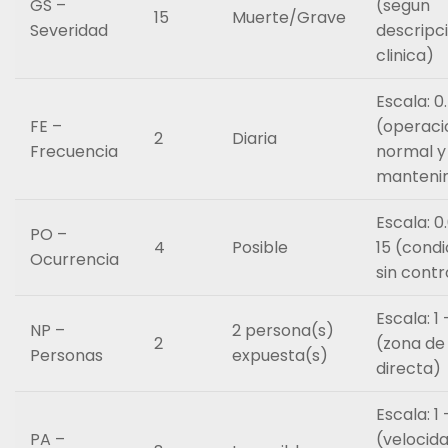
GS –
(segun
15
Muerte/Grave
Severidad
descripc
clinica)
Escala: 0
FE –
(operaci
2
Diaria
Frecuencia
normal y
manteni
Escala: 0
PO –
4
Posible
15 (condi
Ocurrencia
sin contr
Escala: 1 
NP –
2 persona(s)
2
(zona de 
Personas
expuesta(s)
directa)
Escala: 1 
PA –
(velocid