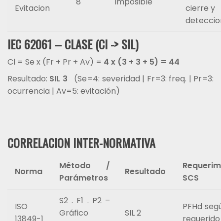
8
Imposible
Evitacion
cierre y
deteccio
IEC 62061 – CLASE (Cl -> SIL)
Cl = Se x (Fr + Pr + Av) =
4 x (3 + 3 + 5) = 44
Resultado:
SIL 3
(Se=4: severidad | Fr=3: freq. | Pr=3:
ocurrencia | Av=5: evitación)
CORRELACION INTER-NORMATIVA
Método /
Requerim
Norma
Resultado
Parámetros
SCS
S2 . F1 . P2 –
ISO
PFHd segú
Gráfico
SIL 2
13849-1
requerido