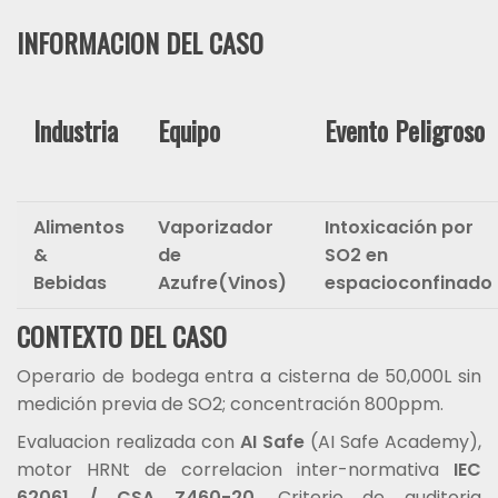
INFORMACION DEL CASO
Industria
Equipo
Evento Peligroso
Alimentos
Vaporizador
Intoxicación por
&
de
SO2 en
Bebidas
Azufre(Vinos)
espacioconfinado
CONTEXTO DEL CASO
Operario de bodega entra a cisterna de 50,000L sin
medición previa de SO2; concentración 800ppm.
Evaluacion realizada con
AI Safe
(AI Safe Academy),
motor HRNt de correlacion inter-normativa
IEC
62061 / CSA Z460-20
. Criterio de auditoria