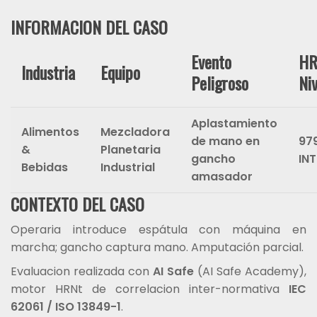
INFORMACION DEL CASO
Evento
HR
Industria
Equipo
Peligroso
Niv
Aplastamiento
Alimentos
Mezcladora
de mano en
979
&
Planetaria
gancho
IN
Bebidas
Industrial
amasador
CONTEXTO DEL CASO
Operaria introduce espátula con máquina en
marcha; gancho captura mano. Amputación parcial.
Evaluacion realizada con
AI Safe
(AI Safe Academy),
motor HRNt de correlacion inter-normativa
IEC
62061 / ISO 13849-1
.