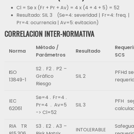
Cl = Se x (Fr + Pr + Av) = 4 x (4 + 4 + 5) = 52
Resultado: SIL 3 (Se=4: severidad | Fr=4: freq. |
Pr=4: ocurrencia | Av=5: evitacion)
CORRELACION INTER-NORMATIVA
Método /
Requer
Norma
Resultado
Parámetros
SCS
S2 . F2 . P2 –
I
SO
PFHd se
Gráfico
SIL 2
13849-1
requeri
Riesgo
Se=4 . Fr=4 .
IEC
PFH se
Pr=4 . Av=5
SIL 3
62061
calcula
-> Cl=52
RIA TR
S3 . E2 . A3 –
Safegua
INTOLERABLE
R15.306
Risk Matrix
requeri