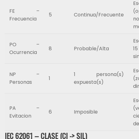
Es
FE –
(o
5
Continua/Frecuente
Frecuencia
n
ma
Es
PO –
8
Probable/Alta
15
Ocurrencia
si
Es
NP –
1 persona(s)
1
(z
Personas
expuesta(s)
di
Es
PA –
(
6
Imposible
Evitacion
c
de
IEC 62061 – CLASE (Cl -> SIL)