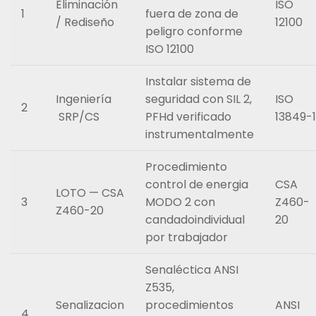
Eliminación
ISO
1
fuera de zona de
/ Rediseño
12100
peligro conforme
ISO 12100
Instalar sistema de
Ingeniería
seguridad con SIL 2,
ISO
2
SRP/CS
PFHd verificado
13849-1
instrumentalmente
Procedimiento
control de energia
CSA
LOTO — CSA
3
MODO 2 con
Z460-
Z460-20
candadoindividual
20
por trabajador
Senaléctica ANSI
Z535,
Senalizacion
procedimientos
ANSI
4