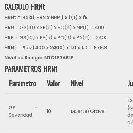
CALCULO HRNt
HRNt = Raiz( HRN x HRP ) x f(t) x fE
HRN = GS(10) x FE(5) x PO(8) x NP(1) = 400
HRP = GS(10) x FE(5) x PO(8) x PA(6) = 2400
HRNt = Raiz(400 x 2400) x 1.0 x 1.0 = 979.8
Nivel de Riesgo: INTOLERABLE
PARAMETROS HRNt
Parametro
Valor
Nivel
Ju
Es
GS –
(s
10
Muerte/Grave
Severidad
de
cl