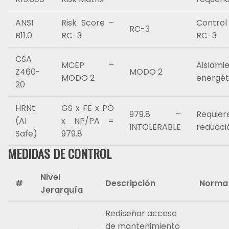
ANSI
Risk Score –
Contr
RC-3
B11.0
RC-3
RC-3
CSA
MCEP –
Aislami
Z460-
MODO 2
MODO 2
energét
20
HRNt
GS x FE x PO
979.8 –
Requier
(AI
x NP/PA =
INTOLERABLE
reducci
Safe)
979.8
MEDIDAS DE CONTROL
Nivel
#
Descripción
Norma
Jerarquía
Rediseñar acceso
de mantenimiento