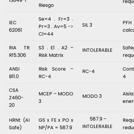
13849-1
requ
Riesgo
Se=4 . Fr=3 .
IEC
PFH
SIL 3
Pr=3 . Av=5 ->
62061
calc
Cl=44
RIA TR
S3 . E1 . A2 –
Safe
INTOLERABLE
R15.306
Risk Matrix
requ
ANSI
Risk Score –
Cont
RC-4
B11.0
RC-4
4
CSA
MCEP – MODO
Aisl
MODO 3
Z460-
3
ener
20
587.9 –
HRNt (AI
GS x FE x PO x
Requ
INTOLERABLE
Safe)
NP/PA = 587.9
redu