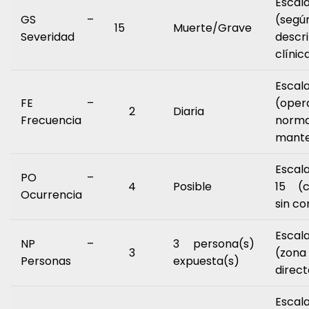
Escala
GS –
(segú
15
Muerte/Grave
Severidad
descr
clínic
Escal
FE –
(oper
2
Diaria
Frecuencia
no
mante
Escal
PO –
4
Posible
15 (c
Ocurrencia
sin co
Escal
NP –
3 persona(s)
3
(zona
Personas
expuesta(s)
direc
Escal