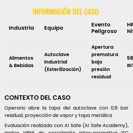
INFORMACIÓN DEL CASO
Evento
HR
Industria
Equipo
Peligroso
Ni
Apertura
Autoclave
prematura
Alimentos
58
Industrial
bajo
& Bebidas
IN
(Esterilización)
presión
residual
CONTEXTO DEL CASO
Operario abre la tapa del autoclave con 0.8 bar
residual; proyección de vapor y tapa metálica.
Evaluación realizada con AI Safe (AI Safe Academy),
motor HRNt de correlación inter-normativa IEC