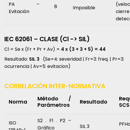
PA –
(vel
8
Imposible
Evitación
ci
detec
IEC 62061 – CLASE (Cl -> SIL)
Cl = Se x (Fr + Pr + Av) =
4 x (3 + 3 + 5) = 44
Resultado:
SIL 3
(Se=4: severidad | Fr=3: freq. | Pr=3:
ocurrencia | Av=5: evitacion)
CORRELACIÓN INTER-NORMATIVA
Método /
Req
Norma
Resultado
Parámetros
SCS
S2 . F1 . P2 –
ISO
PFH
SIL 3
Gráfico