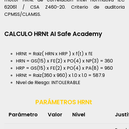
62061 / CSA Z460-20. Criterio de auditoria
CPMSS/CLAMSS.
CALCULO HRNt AI Safe Academy
HRNt = Raiz( HRN x HRP ) x f(t) x fE
HRN = GS(15) x FE(2) x PO(4) x NP(3) = 360
HRP = GS(15) x FE(2) x PO(4) x PA(8) = 960
HRNt = Raiz(360 x 960) x 1.0 x 1.0 = 587.9
Nivel de Riesgo: INTOLERABLE
PARÁMETROS HRNt
Parámetro
Valor
Nivel
Justi